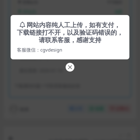
普通会员:
不可购买
VIP会员:
免费
永久会员:
免费
网站内容纯人工上传，如有支付，
下载链接打不开，以及验证码错误的，
请联系客服，感谢支持
购买下载权限
客服微信：cgvdesign
包含资源:
(1个)
最近更新:
2026-01-10
下载遇到问题？可联系客服或反馈
站长
分享
收藏
点赞(
0
)
上一篇