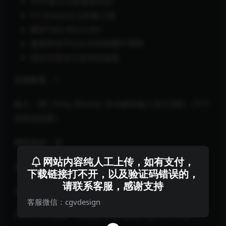
HUD显示当前速度信息
5个完全自定义的输入组
兼容Take Recorder
速度变化可以从任何蓝图中调用
适合开发并已发布的游戏
蓝图数量：1
输入：BP_Time_Warper 自动接收输入但不消耗（不干
扰其他蓝图）
网络复制：否
网站内容纯人工上传，如有支付，
包含带有旋转风车的演示地图。
下载链接打不开，以及验证码错误的，
请联系客服，感谢支持
2024年6月更新：新增
变速
事件
客服微信：cgvdesign
2026年2月更新：已修复关闭PgUp/PgDown功能