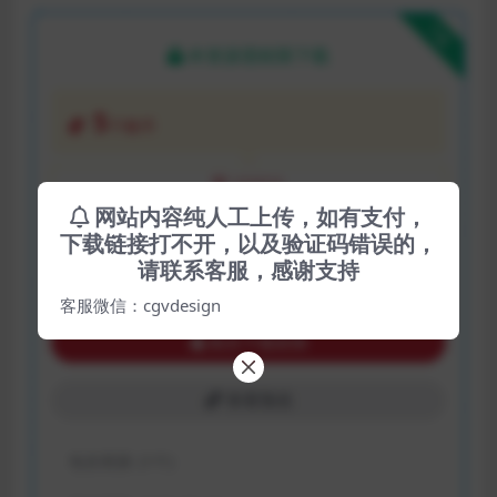
下载
本资源需权限下载
5
下载币
VIP折扣
普通会员:
5下载币
网站内容纯人工上传，如有支付，
下载链接打不开，以及验证码错误的，
VIP会员:
免费
请联系客服，感谢支持
永久会员:
免费
客服微信：cgvdesign
购买下载权限
查看预览
包含资源:
(1个)