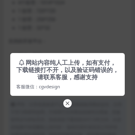
4个纹理：1014*1024
1 纹理：720*720
1 纹理：256*256
1 纹理：32*32
支持的开发平台：
窗户：是的
网站内容纯人工上传，如有支付，
Mac：是的
下载链接打不开，以及验证码错误的，
兼容性
请联系客服，感谢支持
支持的虚幻引擎版本
客服微信：cgvdesign
5.0 – 5.5
声明：分享资源来源于公开互联网搜集和网友提供，仅用
于学习和研究使用，不得用于任何商业或者非法用途，其版
权争议与本站无关。您必须在下载后的24个小时之内，从您
的电脑中彻底删除上述内容！ 版权归原作者及其公司所有，
如果你喜欢该资源，请支持并购买正版，得到更好的服务。