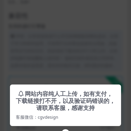
5.5， 5.6+
兼容性
支持的虚幻引擎版
声明：分享资源来源于公开互联网搜集和网友提供，仅用
于学习和研究使用，不得用于任何商业或者非法用途，其版
权争议与本站无关。您必须在下载后的24个小时之内，从您
的电脑中彻底删除上述内容！ 版权归原作者及其公司所有，
如果你喜欢该资源，请支持并购买正版，得到更好的服务。
下载
本资源需权限下载
网站内容纯人工上传，如有支付，
下载链接打不开，以及验证码错误的，
10
下载币
请联系客服，感谢支持
客服微信：cgvdesign
VIP折扣
普通会员:
10下载币