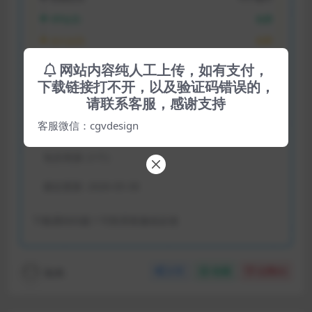
VIP会员:
免费
永久会员:
免费
网站内容纯人工上传，如有支付，
下载链接打不开，以及验证码错误的，
购买下载权限
请联系客服，感谢支持
查看预览
客服微信：cgvdesign
包含资源:
(1个)
最近更新:
2026-05-30
下载遇到问题？可联系客服或反馈
站长
分享
收藏
点赞(
0
)