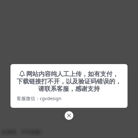
网站内容纯人工上传，如有支付，
下载链接打不开，以及验证码错误的，
请联系客服，感谢支持
客服微信：cgvdesign
糙度、金属感、环境遮蔽）