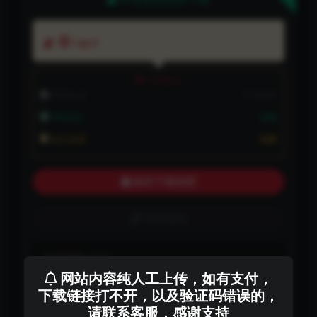
0
下载币
VIP折扣
普通会员:
不可购买
VIP会员:
免费
永久会员:
免费
购买下载权限
查看预览
包含资源:
(1个)
网站内容纯人工上传，如有支付，
最近更新:
2025-09-04
下载链接打不开，以及验证码错误的，
请联系客服，感谢支持