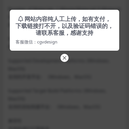
Number of Materials: 1 (MasterMaterial) 9 (Material
Instances)
网站内容纯人工上传，如有支付，
下载链接打不开，以及验证码错误的，
材质数量：1 （MasterMaterial） 9 （材质实例）
请联系客服，感谢支持
Network Replicated: (Owner Only)
客服微信：cgvdesign
网络复制：（仅限所有者）
Supported Development Platforms: (Windows,
MacOS)
支持的开发平台：（Windows、MacOS）
Supported Target Build Platforms: (Windows,
MacOS)
支持的目标构建平台：（Windows、MacOS）
兼容性
支持的虚幻引擎版本