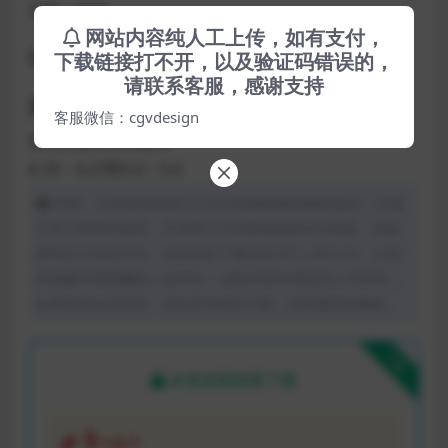
文档：没有
网站内容纯人工上传，如有支付，
重要/附加说明：本产品不包含图片上的骷髅头！
下载链接打不开，以及验证码错误的，
请联系客服，感谢支持
兼容性
客服微信：cgvdesign
支持的虚幻引擎版本
4.18 – 4.27和5.0 – 5.4
声明：分享资源来源于公开互联网搜集和网友提供，仅用
于学习和研究使用，不得用于任何商业或者非法用途，其版
权争议与本站无关。您必须在下载后的24个小时之内，从您
的电脑中彻底删除上述内容！ 版权归原作者及其公司所有，
如果你喜欢该资源，请支持并购买正版，得到更好的服务。
下载
本资源需权限下载
5
下载币