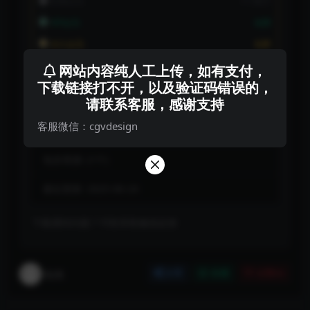
普通会员:
5下载币
VIP会员:
免费
永久会员:
免费
网站内容纯人工上传，如有支付，
下载链接打不开，以及验证码错误的，
购买下载权限
请联系客服，感谢支持
查看预览
客服微信：cgvdesign
包含资源:
(1个)
最近更新:
2025-06-24
下载遇到问题？可联系客服或反馈
站长
分享
收藏
点赞(
0
)