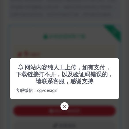
的电脑中彻底删除上述内容！ 版权归原作者及其公司所有，
如果你喜欢该资源，请支持并购买正版，得到更好的服务。
下载
本资源需权限下载
5
下载币
网站内容纯人工上传，如有支付，
VIP折扣
下载链接打不开，以及验证码错误的，
普通会员:
5下载币
请联系客服，感谢支持
VIP会员:
免费
客服微信：cgvdesign
永久会员:
免费
购买下载权限
查看预览