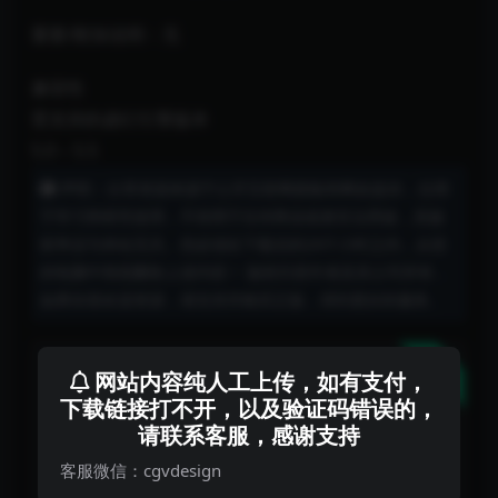
重要/附加说明：无
兼容性
受支持的虚幻引擎版本
5.0 – 5.5
声明：分享资源来源于公开互联网搜集和网友提供，仅用
于学习和研究使用，不得用于任何商业或者非法用途，其版
权争议与本站无关。您必须在下载后的24个小时之内，从您
的电脑中彻底删除上述内容！ 版权归原作者及其公司所有，
如果你喜欢该资源，请支持并购买正版，得到更好的服务。
下载
网站内容纯人工上传，如有支付，
本资源需权限下载
下载链接打不开，以及验证码错误的，
请联系客服，感谢支持
5
下载币
客服微信：cgvdesign