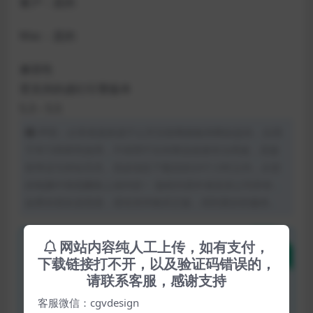
窗户：是的
Mac：是的
兼容性
受支持的虚幻引擎版本
5.3 – 5.5
声明：分享资源来源于公开互联网搜集和网友提供，仅用
于学习和研究使用，不得用于任何商业或者非法用途，其版
权争议与本站无关。您必须在下载后的24个小时之内，从您
的电脑中彻底删除上述内容！ 版权归原作者及其公司所有，
如果你喜欢该资源，请支持并购买正版，得到更好的服务。
下载
网站内容纯人工上传，如有支付，
本资源需权限下载
下载链接打不开，以及验证码错误的，
请联系客服，感谢支持
5
下载币
客服微信：cgvdesign