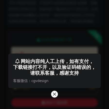
于学习和研究使用，不得用于任何商业或者非法用途，其版
权争议与本站无关。您必须在下载后的24个小时之内，从您
的电脑中彻底删除上述内容！ 版权归原作者及其公司所有，
如果你喜欢该资源，请支持并购买正版，得到更好的服务。
下载
本资源需权限下载
5
下载币
网站内容纯人工上传，如有支付，
下载链接打不开，以及验证码错误的，
VIP折扣
请联系客服，感谢支持
普通会员:
5下载币
客服微信：cgvdesign
VIP会员:
免费
永久会员:
免费
购买下载权限