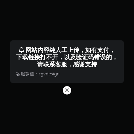
网站内容纯人工上传，如有支付，
下载链接打不开，以及验证码错误的，
请联系客服，感谢支持
客服微信：cgvdesign