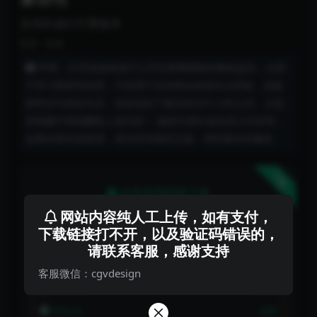
支持的虚幻引擎版本
5.0 – 5.4
声明：分享资源来源于公开互联网搜集和网友提供，仅用
于学习和研究使用，不得用于任何商业或者非法用途，其版
权争议与本站无关。您必须在下载后的24个小时之内，从您
的电脑中彻底删除上述内容！ 版权归原作者及其公司所有，
如果你喜欢该资源，请支持并购买正版，得到更好的服务。
下载
本资源需权限下载
网站内容纯人工上传，如有支付，
0
下载链接打不开，以及验证码错误的，
下载币
请联系客服，感谢支持
客服微信：cgvdesign
VIP折扣
普通会员:
不可购买
VIP会员:
免费