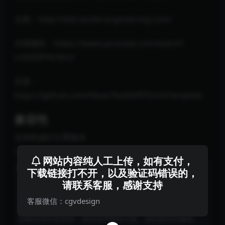
文档：http://wiki.teufel-engineering.com/
示例项目：https://www.youtube.com/watch?
v=ESS5PYtr9mU
开源：
https://github.com/SilvanTeufel/RTSUnitTemplate
兼容性
支持的虚幻引擎版本
5.4 – 5.6
网站内容纯人工上传，如有支付，
声明：分享资源来源于公开互联网搜集和网友提供，仅用
下载链接打不开，以及验证码错误的，
于学习和研究使用，不得用于任何商业或者非法用途，其版
请联系客服，感谢支持
权争议与本站无关。您必须在下载后的24个小时之内，从您
客服微信：cgvdesign
的电脑中彻底删除上述内容！ 版权归原作者及其公司所有，
如果你喜欢该资源，请支持并购买正版，得到更好的服务。