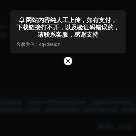
网站内容纯人工上传，如有支付，
下载链接打不开，以及验证码错误的，
ces） |插件 |蓝图助手
请联系客服，感谢支持
nces） |一般 |键盘快捷键 |蓝图辅助命令
客服微信：cgvdesign
习和研究使用，不得用于任何商业或者非法用途，其版权争议与本站无关
权归原作者及其公司所有，如果你喜欢该资源，请支持并购买正版，得到更
分享
收藏