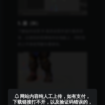
5. 腿（IK）
了解如何设置 IK 索具设置并进行索具安
装，以便您的双脚保持在地板上，同时您
的上半身使用极矢量移动。
网站内容纯人工上传，如有支付，
6. 腿部属性
下载链接打不开，以及验证码错误的，