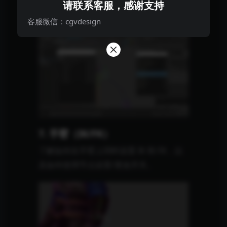
我们将练习设置属性，通过在脚上设置不
请联系客服，感谢支持
同的轴来创建各种脚部动作。
客服微信：cgvdesign
7. 手臂（IK/FK）
了解如何在手臂上同时设置 IK 和 FK，以
及如何使用节点设置/更改开关。