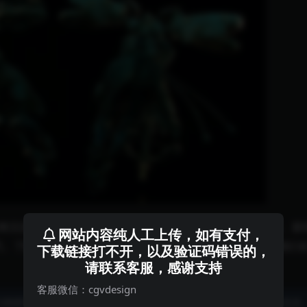
您将沉浸在创作过程中：从想法和草图到创建宏伟的 3D 模型。
网站内容纯人工上传，如有支付，
了解如何通过后期处理使您的项目看起来更加完美。让我们在 Bl
下载链接打不开，以及验证码错误的，
请联系客服，感谢支持
客服微信：cgvdesign
习和研究使用，不得用于任何商业或者非法用途，其版权争议与本站无关