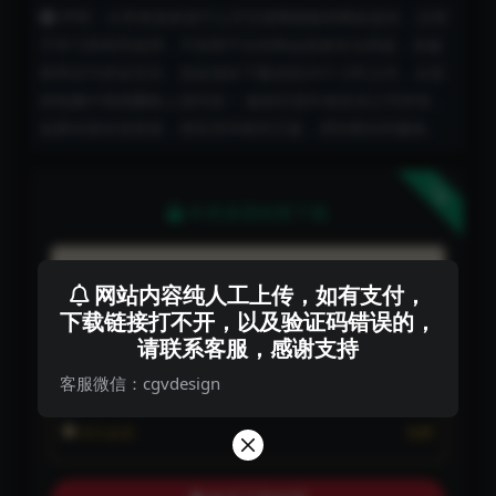
声明：分享资源来源于公开互联网搜集和网友提供，仅用
于学习和研究使用，不得用于任何商业或者非法用途，其版
权争议与本站无关。您必须在下载后的24个小时之内，从您
的电脑中彻底删除上述内容！ 版权归原作者及其公司所有，
如果你喜欢该资源，请支持并购买正版，得到更好的服务。
下载
本资源需权限下载
0
下载币
网站内容纯人工上传，如有支付，
下载链接打不开，以及验证码错误的，
VIP折扣
请联系客服，感谢支持
普通会员:
不可购买
客服微信：cgvdesign
VIP会员:
免费
永久会员:
免费