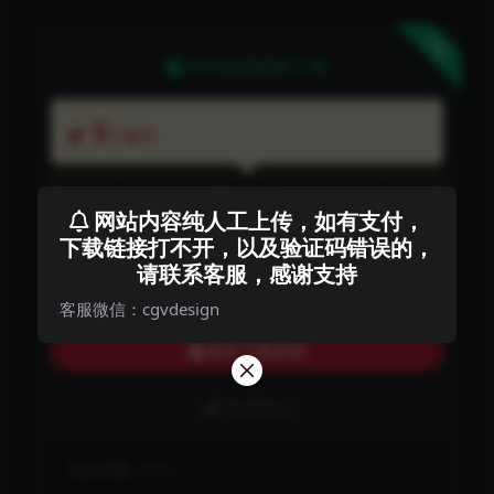
下载
本资源需权限下载
5
下载币
VIP折扣
网站内容纯人工上传，如有支付，
普通会员:
5下载币
下载链接打不开，以及验证码错误的，
VIP会员:
免费
请联系客服，感谢支持
永久会员:
免费
客服微信：cgvdesign
购买下载权限
查看预览
包含资源:
(1个)