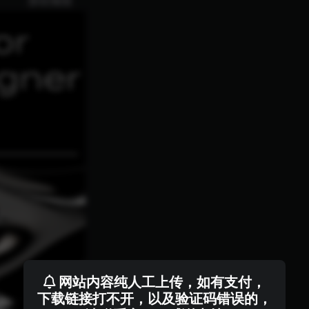
形状海报
网站内容纯人工上传，如有支付，
下载链接打不开，以及验证码错误的，