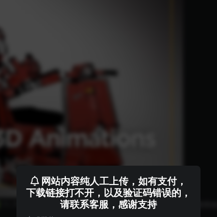
网站内容纯人工上传，如有支付，
下载链接打不开，以及验证码错误的，
请联系客服，感谢支持
11.7GB配套工程 ▬▬▬▬▬▬▬▬▬▬▬▬▬ ● 风格化建模秘诀