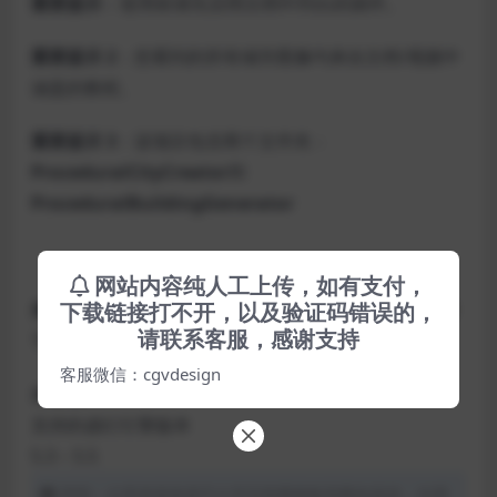
重要提示
：使用前请先启用文档中列出的插件。
重要提示 2
：您看到的所有城市图像均来自文档/视频中
涵盖的教程。
重要提示 3
：该项目包含两个文件夹：
ProceduralCityCreator
和
ProceduralBuildingGenerator
网站内容纯人工上传，如有支付，
下载链接打不开，以及验证码错误的，
免责声明
：该项目包含来自 Epic 的 Soul City 资产，用
请联系客服，感谢支持
于演示目的
客服微信：cgvdesign
兼容性
支持的虚幻引擎版本
5.3 – 5.5
声明：分享资源来源于公开互联网搜集和网友提供，仅用