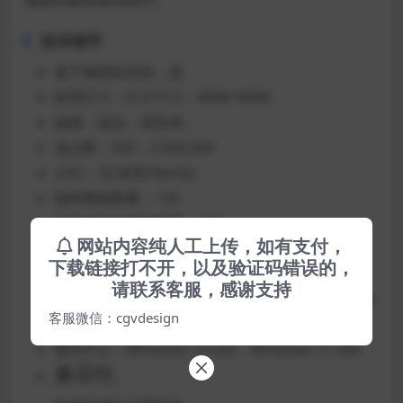
技术细节
基于物理的渲染：是
纹理尺寸：512*512 – 4096*4096
碰撞：是的，很简单。
顶点数：500 – 2,500,000
LOD：无/使用 Nanite
独特网格数量：~50
所有变体的网格数量：110
网站内容纯人工上传，如有支付，
主材料数量：3
下载链接打不开，以及验证码错误的，
材质实例数：75
请联系客服，感谢支持
纹理数量：197（包括反照率、法线贴图、金属+粗
客服微信：cgvdesign
糙度、AO）
测试平台：Windows 10 x64、Windows 11 x64
兼容性