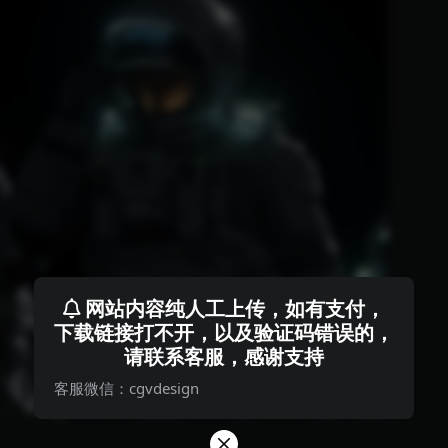
网站内容纯人工上传，如有支付，
下载链接打不开，以及验证码错误的，
请联系客服，感谢支持
客服微信：cgvdesign