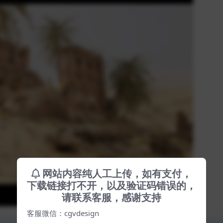
网站内容纯人工上传，如有支付，
下载链接打不开，以及验证码错误的，
请联系客服，感谢支持
客服微信：cgvdesign