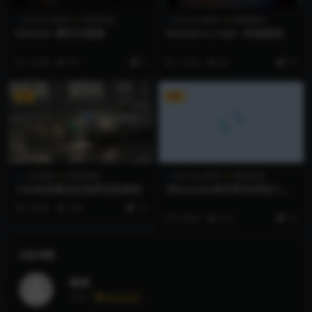
Blender教程
免费资源
Blender教程
视频教程
blender-摩托车建模
blender4.2 9合一终极教程
1 年前
59
0
1 年前
40
10
VIP
VIP
C4D教程
视频教程
Blender教程
视频教程
C4D高质量动态场景渲染教程
用blender制作富有表现力的
角色动画
2 年前
240
10
2 年前
319
18
CG/VD
站长
等级
永久会员