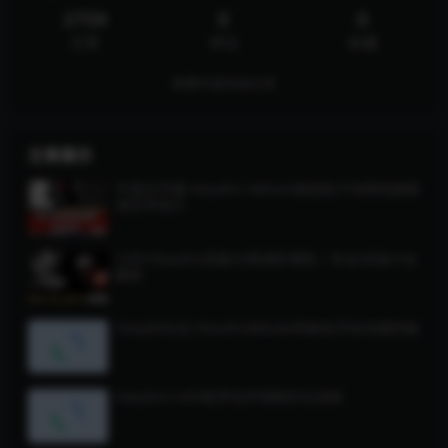
2759
0
0
文章
评论
收藏
查看作者其他文章
文章展示
中英文字幕-Houdini Vellum体积粒子布料特效模
拟艺术设计
C4D+Houdini高级大师进阶课程｜专业3D设计全
解析
Voxyde出品-Houdini&Nuke风格化手绘动漫特效
Houdini+UE5程序化环境制作全流程