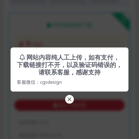
如果你喜欢该资源，请支持并购买正版，得到更好的服务。
下载
本资源需权限下载
5
下载币
网站内容纯人工上传，如有支付，
VIP折扣
下载链接打不开，以及验证码错误的，
普通会员:
5下载币
请联系客服，感谢支持
VIP会员:
免费
客服微信：cgvdesign
永久会员:
免费
购买下载权限
包含资源:
(1个)
最近更新:
2025-05-25