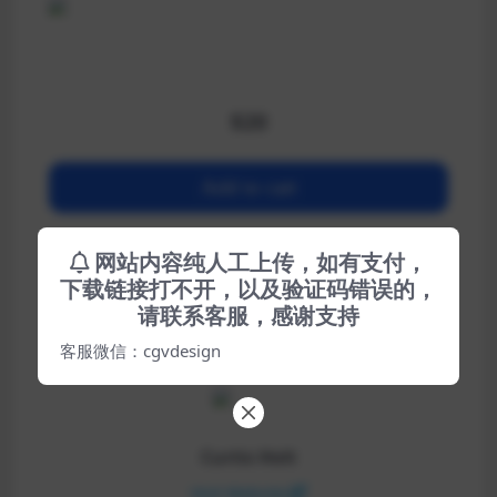
$20
Have questions about this product?
网站内容纯人工上传，如有支付，
Login to message
下载链接打不开，以及验证码错误的，
请联系客服，感谢支持
客服微信：cgvdesign
Curtis Holt
Visit Website