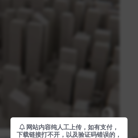
网站内容纯人工上传，如有支付，
下载链接打不开，以及验证码错误的，