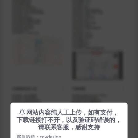
网站内容纯人工上传，如有支付，
下载链接打不开，以及验证码错误的，
请联系客服，感谢支持
客服微信：cgvdesign