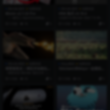
Blender插件
免费资源
Blender插件
免费资源
Blosm v2.7.23 Pro
VRM 格式 v3.19.4
ℹ️ 一键导入 OpenStreetMap，包
ℹ️ 此插件为 Blender 添加了与 VRM
含纹理...
相关的功能，包括 VRM 文件...
5 月前
76
0
5 月前
42
0
Blender模型
免费资源
Maya教程
免费资源
维雷索恩龙 | 绑定并动画化的
与Golaem和Maya一起模拟人
3D 模型
群
ℹ️ 模型包含 Blender 项目文件（包
含完全动画化的骨架和动画）、S
5 月前
33
0
5 月前
62
0
u...