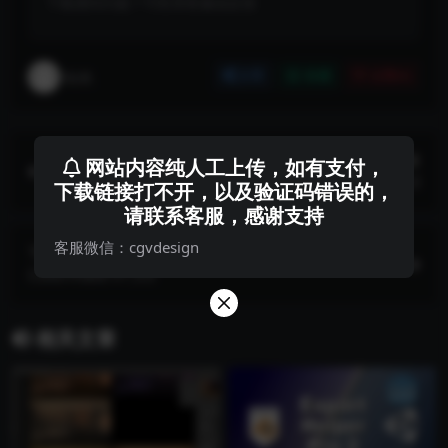
下载遇到问题？可联系客服或反馈
站长
分享
收藏
点赞(
0
)
上一篇
网站内容纯人工上传，如有支付，
Space Elements Addon v1.0.0
下载链接打不开，以及验证码错误的，
请联系客服，感谢支持
客服微信：cgvdesign
下一篇
Colormate v1.3.0
相关文章