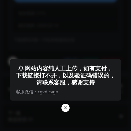
包含资源:
(1个)
最近更新:
2026-02-14
下载遇到问题？可联系客服或反馈
站长
分享
收藏
点赞(
0
)
网站内容纯人工上传，如有支付，
下载链接打不开，以及验证码错误的，
请联系客服，感谢支持
上一篇
客服微信：cgvdesign
Camera Shakify v0.5.1
下一篇
树皮材质 01