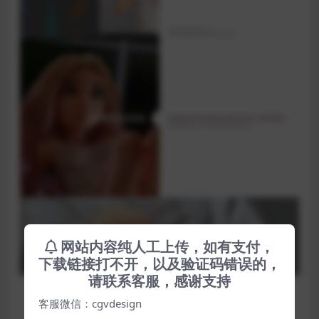
网站内容纯人工上传，如有支付，
下载链接打不开，以及验证码错误的，
请联系客服，感谢支持
客服微信：cgvdesign