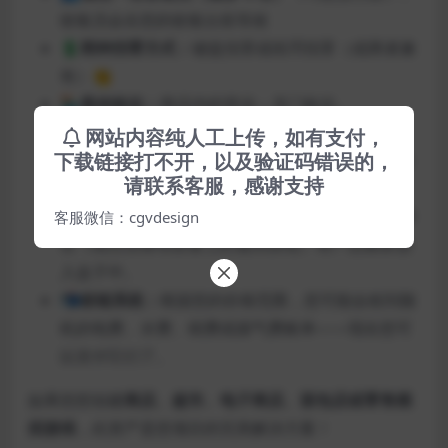
收银员会在您的收银台前等候
💲
两种找零方式：
键盘找零或纸币找零（或两者兼
有）👏
🏪
悬挂标志：
商店内的营业 – 关门标志。
🕵️‍♂️
全新盗贼 NPC！
他行为举止与普通顾客无异，
网站内容纯人工上传，如有支付，
下载链接打不开，以及验证码错误的，
却试图偷走商品。抓住他就能拿到钱——否则你的
请联系客服，感谢支持
商品就丢了！
📦
将产品重新放入盒子中：
现在您可以通过右键单
客服微信：cgvdesign
击（或点击移动设备上的返回按钮）将产品重新放
入盒子中。
📬
邮箱系统：
根据您的价格范围，您可能会收到随
机的电费、水费、税费或煤气费账单——现在您可
以支付它们了。
如果您想创建
商店、超市、电子商店、面包店或零售模
拟游戏
，此资产是您项目的完美解决方案！