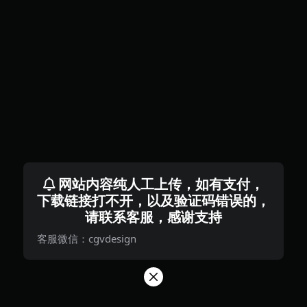
网站内容纯人工上传，如有支付，
下载链接打不开，以及验证码错误的，
请联系客服，感谢支持
客服微信：cgvdesign