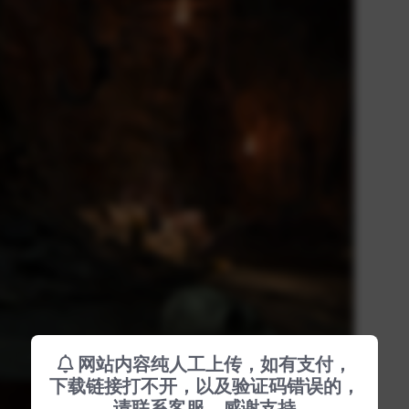
网站内容纯人工上传，如有支付，
下载链接打不开，以及验证码错误的，
请联系客服，感谢支持