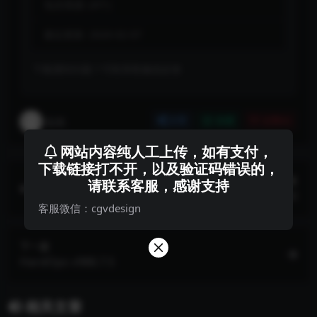
包含资源:
(4个)
最近更新:
2026-02-07
下载遇到问题？可联系客服或反馈
站长
分享
收藏
点赞(
0
)
网站内容纯人工上传，如有支付，
下载链接打不开，以及验证码错误的，
上一篇
请联系客服，感谢支持
Blender插件V-Ray 7.00.40
客服微信：cgvdesign
下一篇
HardOps v988.7.5
相关文章