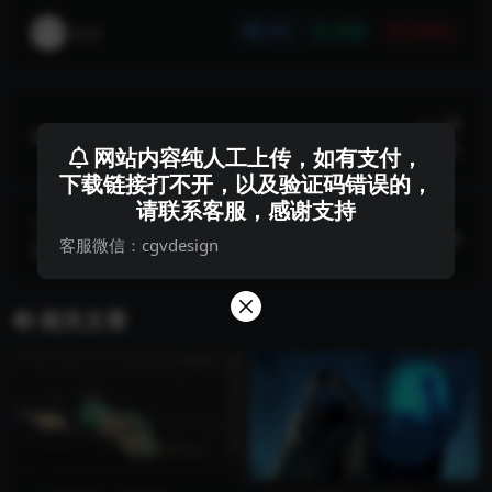
站长
分享
收藏
点赞(
0
)
上一篇
竹编建筑
网站内容纯人工上传，如有支付，
下载链接打不开，以及验证码错误的，
请联系客服，感谢支持
下一篇
客服微信：cgvdesign
赛博朋克建筑包
相关文章