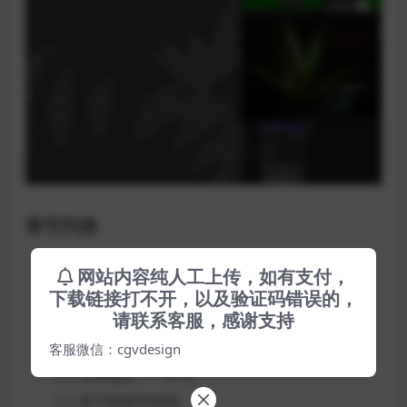
章节列表
网站内容纯人工上传，如有支付，
1. 基础知识与背景
下载链接打不开，以及验证码错误的，
1.1 为什么要程序化地创建对象
请联系客服，感谢支持
1.2 使用几何节点属性实现材质多样性
客服微信：cgvdesign
2. 练习有效的起点
2.1 简单物体 – 一本书
2.2 基于散射的物体