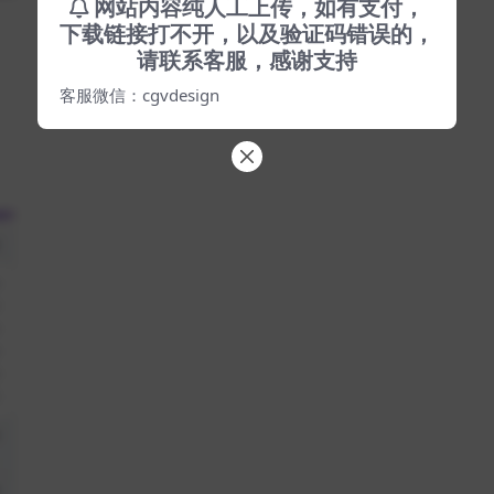
网站内容纯人工上传，如有支付，
下载链接打不开，以及验证码错误的，
请联系客服，感谢支持
客服微信：cgvdesign