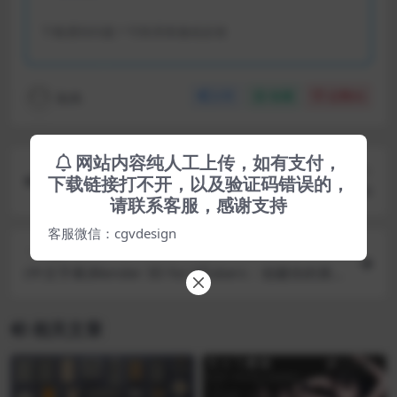
下载遇到问题？可联系客服或反馈
站长
分享
收藏
点赞(
0
)
网站内容纯人工上传，如有支付，
上一篇
下载链接打不开，以及验证码错误的，
长矛 MocapAnimPack
请联系客服，感谢支持
客服微信：cgvdesign
下一篇
(中文字幕)Blender 3D for VTubers：创建你的第
一个虚拟化身
相关文章