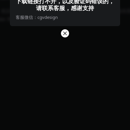
下载链接打不开，以及验证码错误的，
请联系客服，感谢支持
。然后我又想，为什么不更进一步，使用几何节点创建一个散布
客服微信：cgvdesign
ender 用户快速、轻松地设置森林。