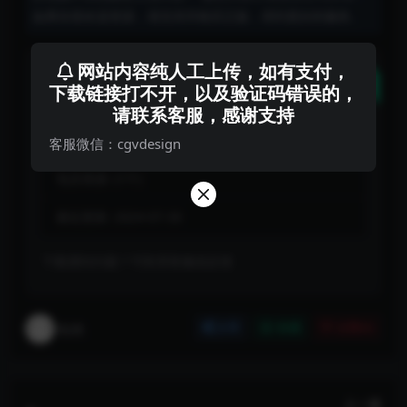
如果你喜欢该资源，请支持并购买正版，得到更好的服务。
下载
网站内容纯人工上传，如有支付，
本资源登录后免费下载
下载链接打不开，以及验证码错误的，
请联系客服，感谢支持
登录后下载
客服微信：cgvdesign
包含资源:
(1个)
最近更新:
2024-07-30
下载遇到问题？可联系客服或反馈
站长
分享
收藏
点赞(
0
)
上一篇