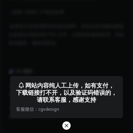
– 扭曲门动画门户精灵效果。
-如果您不想使用附带的着色材料，则包含纹理颜色蒙版
以及预先准备好的 PSD 文件，以便轻松修改纹理，例如
更改颜色、徽标或风化。
🌠
3D 模型：
网站内容纯人工上传，如有支付，
-每个空间站的三角形数量在（2K -50K）之间，具体取
下载链接打不开，以及验证码错误的，
决于所用模块的数量。
请联系客服，感谢支持
-模块经过专业的 3D 建模，以最少的三角形数量实现最
客服微信：cgvdesign
高的分辨率。