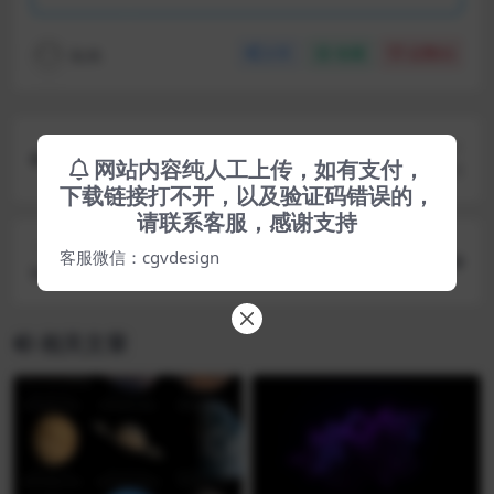
站长
分享
收藏
点赞(
0
)
上一篇
网站内容纯人工上传，如有支付，
Cablerator v1.4.11
下载链接打不开，以及验证码错误的，
请联系客服，感谢支持
下一篇
客服微信：cgvdesign
Wrap Gen v1.38
相关文章